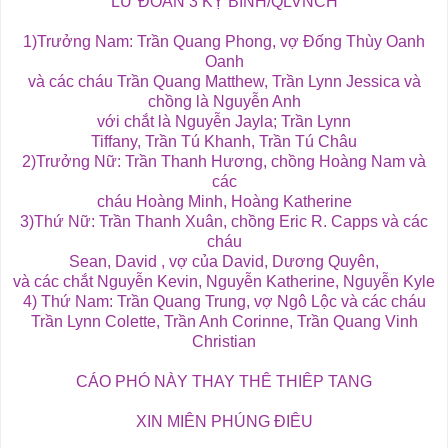
LỮ ĐOÀN 3 KỴ BINH/QLVNCH
1)Trưởng Nam: Trần Quang Phong, vợ Đống Thùy Oanh
Oanh
và các cháu Trần Quang Matthew, Trần Lynn Jessica và
chồng là Nguyễn Anh
với chắt là Nguyễn Jayla; Trần Lynn
Tiffany, Trần Tú Khanh, Trần Tú Châu
2)Trưởng Nữ: Trần Thanh Hương, chồng Hoàng Nam và
các
cháu Hoàng Minh, Hoàng Katherine
3)Thứ Nữ: Trần Thanh Xuân, chồng Eric R. Capps và các
cháu
Sean, David , vợ của David, Dương Quyên,
và các chắt Nguyễn Kevin, Nguyễn Katherine, Nguyễn Kyle
4) Thứ Nam: Trần Quang Trung, vợ Ngô Lộc và các cháu
Trần Lynn Colette, Trần Anh Corinne, Trần Quang Vinh
Christian
CÁO PHÓ NÀY THAY THÊ THIÊP TANG
XIN MIÊN PHÚNG ĐIÊU