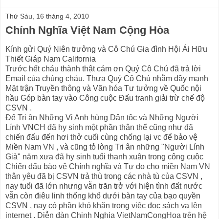
Thứ Sáu, 16 tháng 4, 2010
Chính Nghĩa Việt Nam Cộng Hòa
Kính gửi Quý Niên trưởng và Cô Chú Gia đình Hội Ái Hữu
Thiết Giáp Nam California
Trước hết cháu thành thật cám ơn Quý Cô Chú đã trả lời
Email của chúng cháu. Thưa Quý Cô Chú nhằm đầy mạnh
Mặt trận Truyền thông và Văn hóa Tư tưởng về Quốc nội
hầu Góp bàn tay vào Công cuộc Đấu tranh giải trừ chế độ
CSVN .
Để Tri ân Những Vị Anh hùng Dân tộc và Những Người
Lính VNCH đã hy sinh một phần thân thể cũng như đã
chiến đấu đến hơi thở cuối cùng chống lại vc để bảo vệ
Miền Nam VN , và cũng tỏ lòng Tri ân những "Người Lính
Già" năm xưa đã hy sinh tuổi thanh xuân trong công cuộc
Chiến đấu bào vệ Chính nghĩa và Tự do cho miền Nam VN
thân yêu đã bị CSVN trả thù trong các nhà tù của CSVN ,
nay tuổi đã lớn nhưng vẫn trăn trở với hiện tình đất nước
vẫn còn điêu linh thống khổ dưới bàn tay của bạo quyền
CSVN , nay có phần khó khăn trong việc đọc sách va lên
internet . Diễn đàn Chinh Nghia VietNamCongHoa trên hệ