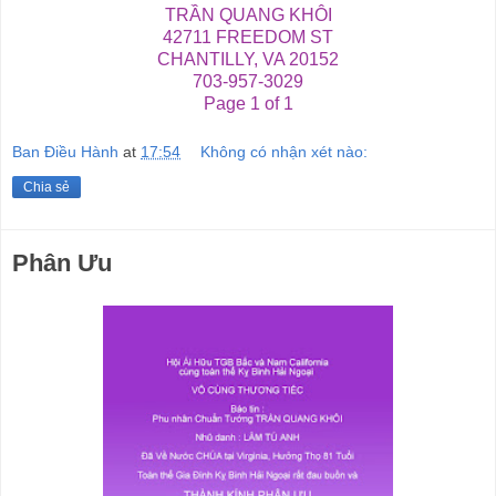
TRẦN QUANG KHÔI
42711 FREEDOM ST
CHANTILLY, VA 20152
703-957-3029
Page 1 of 1
Ban Điều Hành
at
17:54
Không có nhận xét nào:
Chia sẻ
Phân Ưu