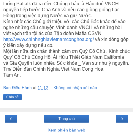
thống Paltalk đã ra đời. Chúng cháu là Hậu duệ VNCH
nguyện tiếp bước Cha Anh và nêu cao giòng giống Lạc
Hồng trong việc dựng Nước va giữ Nước.
Kính nhờ các Chú giới thiệu với các Chú Bác khác để vào
nghe những câu chuyện Vinh danh VNCH và những bài
viết vạch trần tội ác của Tập đoàn Mafia CSVN
http://www.chinhnghiavietnamconghoa.org/
và xin đóng góp
ý kiến xây dựng nếu có.
Một lần nữa xin chân thành cảm ơn Quý Cô Chú . Kính chúc
Quy' Cô Chú Cùng Hội Ái Hữu Thiết Giáp Nam California
và Gia Quyến luôn nhiều Sức khỏe _ Vạn sự như ý nguyện.
Tm/ Diễn đàn Chinh Nghia Viet Nam Cong Hoa.
Tâm An.
Ban Điều Hành
at
11:12
Không có nhận xét nào:
Chia sẻ
‹
›
Trang chủ
Xem phiên bản web