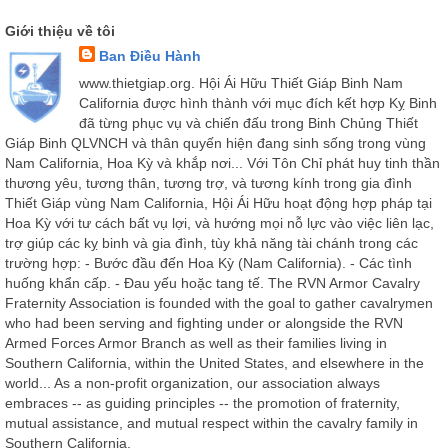
Giới thiệu về tôi
Ban Điều Hành
www.thietgiap.org. Hội Ái Hữu Thiết Giáp Binh Nam
California được hình thành với mục đích kết hợp Kỵ Binh
đã từng phục vụ và chiến đấu trong Binh Chủng Thiết
Giáp Binh QLVNCH và thân quyến hiện đang sinh sống trong vùng
Nam California, Hoa Kỳ và khắp nơi... Với Tôn Chỉ phát huy tinh thần
thương yêu, tương thân, tương trợ, và tương kính trong gia đình
Thiết Giáp vùng Nam California, Hội Ái Hữu hoạt động hợp pháp tại
Hoa Kỳ với tư cách bất vụ lợi, và hướng mọi nỗ lực vào việc liên lạc,
trợ giúp các kỵ binh và gia đình, tùy khả năng tài chánh trong các
trường hợp: - Bước đầu đến Hoa Kỳ (Nam California). - Các tình
huống khẩn cấp. - Đau yếu hoặc tang tế. The RVN Armor Cavalry
Fraternity Association is founded with the goal to gather cavalrymen
who had been serving and fighting under or alongside the RVN
Armed Forces Armor Branch as well as their families living in
Southern California, within the United States, and elsewhere in the
world... As a non-profit organization, our association always
embraces -- as guiding principles -- the promotion of fraternity,
mutual assistance, and mutual respect within the cavalry family in
Southern California.